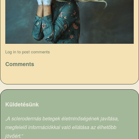
Log in
to post comments
Comments
Küldetésünk
„
A sclerodermás betegek életminőségének javítása,
megfelelő információkkal való ellátása az élhetőbb
jövőért.”