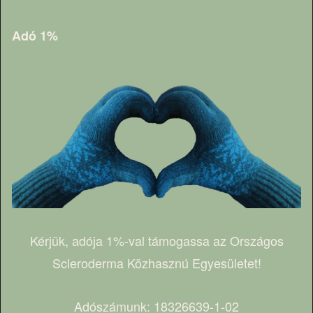
Adó 1%
Kérjük, adója 1%-val támogassa az Országos
Scleroderma Közhasznú Egyesületet!
Adószámunk: 18326639-1-02