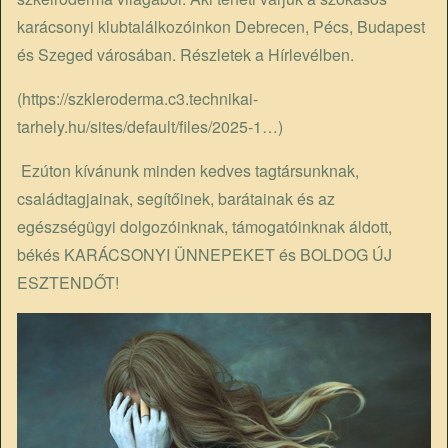
karácsonyi klubtalálkozóinkon Debrecen, Pécs, Budapest
és Szeged városában. Részletek a Hírlevélben.
(
https://szkleroderma.c3.technikai-
tarhely.hu/sites/default/files/2025-1…
)
Ezúton kívánunk minden kedves tagtársunknak,
családtagjainak, segítőinek, barátainak és az
egészségügyi dolgozóinknak, támogatóinknak áldott,
békés KARÁCSONYI ÜNNEPEKET és BOLDOG ÚJ
ESZTENDŐT!