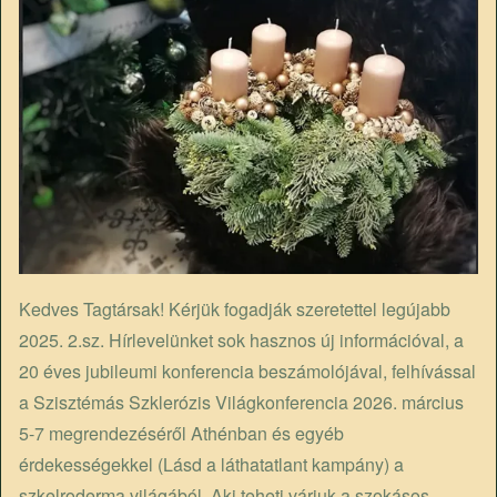
Kedves Tagtársak! Kérjük fogadják szeretettel legújabb
2025. 2.sz. Hírlevelünket sok hasznos új információval, a
20 éves jubileumi konferencia beszámolójával, felhívással
a Szisztémás Szklerózis Világkonferencia 2026. március
5-7 megrendezéséről Athénban és egyéb
érdekességekkel (Lásd a láthatatlant kampány) a
szkelroderma világából. Aki teheti várjuk a szokásos