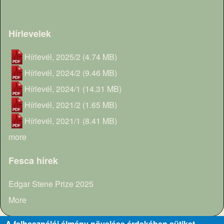
Hírlevelek
Hírlevél, 2025/2
(4.74 MB)
Hírlevél, 2024/2
(9.46 MB)
Hírlevél, 2024/1
(14.31 MB)
Hírlevél, 2021/2
(1.65 MB)
Hírlevél, 2021/1
(8.41 MB)
more
Fesca hírek
Edgar Stene Prize 2025
More
A felhasználói élmény növelése érdekében sütiket