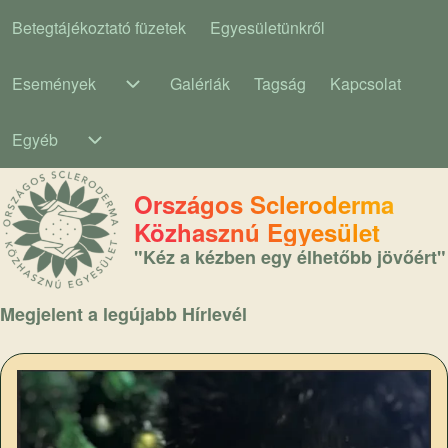
Betegtájékoztató füzetek
Egyesületünkről
Main navigation
Események
Galériák
Tagság
Kapcsolat
Események sub-navigation
Egyéb
Egyéb sub-navigation
Országos Scleroderma
Közhasznú Egyesület
"Kéz a kézben egy élhetőbb jövőért"
Megjelent a legújabb Hírlevél